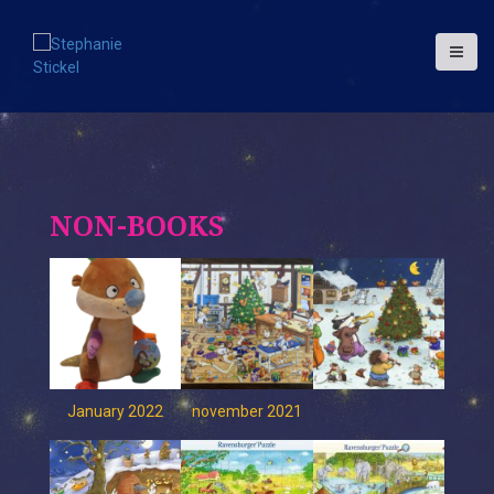
S
k
i
p
t
o
c
o
n
t
NON-BOOKS
e
n
t
January 2022
november 2021